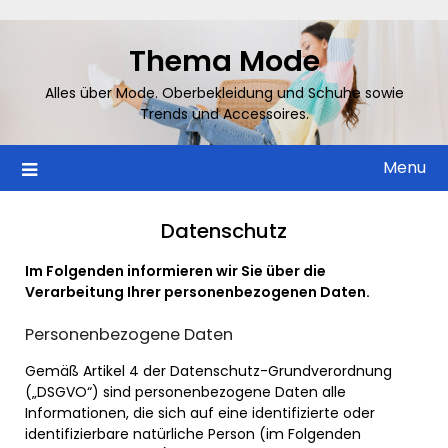
Skip
to
Thema Mode
content
Alles über Mode. Oberbekleidung und Schuhe sowie
Trends und Accessoires.
Menu
Datenschutz
Im Folgenden informieren wir Sie über die
Verarbeitung Ihrer personenbezogenen Daten.
Personenbezogene Daten
Gemäß Artikel 4 der Datenschutz-Grundverordnung
(„DSGVO“) sind personenbezogene Daten alle
Informationen, die sich auf eine identifizierte oder
identifizierbare natürliche Person (im Folgenden