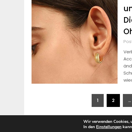
un
Di
Oh
Pos
Ver
Acc
änd
Sch
wie
Seitennummerierung
1
2
…
der
Beiträge
Wir verwenden Cookies, u
In den
Einstellungen
kanns