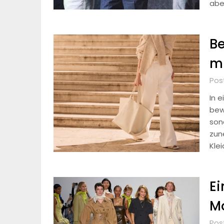
abe
Be
mi
Pos
In e
bew
son
zun
Klei
Ei
Mo
Pos