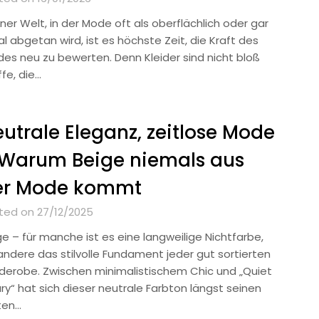
iner Welt, in der Mode oft als oberflächlich oder gar
ial abgetan wird, ist es höchste Zeit, die Kraft des
ides neu zu bewerten. Denn Kleider sind nicht bloß
fe, die…
utrale Eleganz, zeitlose Mode
 Warum Beige niemals aus
er Mode kommt
ted on 27/12/2025
ge – für manche ist es eine langweilige Nichtfarbe,
 andere das stilvolle Fundament jeder gut sortierten
derobe. Zwischen minimalistischem Chic und „Quiet
ry“ hat sich dieser neutrale Farbton längst seinen
ten…