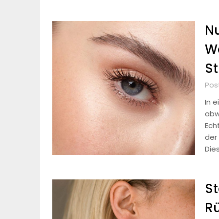
N
We
St
Pos
In e
abw
Ech
der
Die
St
Rü