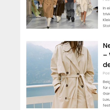
In e
triv
Kle
Stof
Ne
–
d
Pos
Bei
für
Gar
Luxu
fes