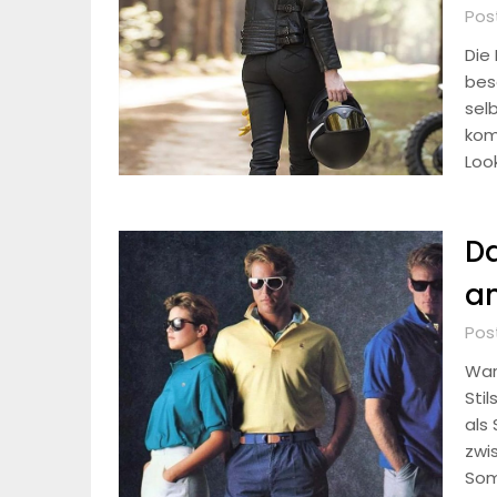
Pos
Die
bes
sel
kom
Loo
Da
a
Pos
War
Sti
als
zwi
Som