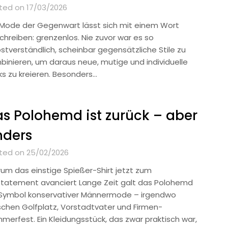
ted on 17/03/2026
 Mode der Gegenwart lässt sich mit einem Wort
chreiben: grenzenlos. Nie zuvor war es so
bstverständlich, scheinbar gegensätzliche Stile zu
binieren, um daraus neue, mutige und individuelle
ks zu kreieren. Besonders…
s Polohemd ist zurück – aber
nders
ted on 25/02/2026
um das einstige Spießer-Shirt jetzt zum
lstatement avanciert Lange Zeit galt das Polohemd
 Symbol konservativer Männermode – irgendwo
schen Golfplatz, Vorstadtvater und Firmen-
merfest. Ein Kleidungsstück, das zwar praktisch war,