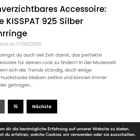
verzichtbares Accessoire:
e KISSPAT 925 Silber
rringe
ted on 17/09/2025
bringst du auch viel Zeit damit, das perfekte
essoire für deinen Look zu finden? In der Modewelt
ern sich die Trends ständig, doch einige
muckstücke bleiben zeitlos und können immer
der getragen…
15
Nächste
m dir die bestmögliche Erfahrung auf unserer Website zu bieten.
©2026 Thema Mode
| Design:
Newspaperly WordPress Theme
t du erfahren, welche Cookies wir verwenden oder sie ausschalten.