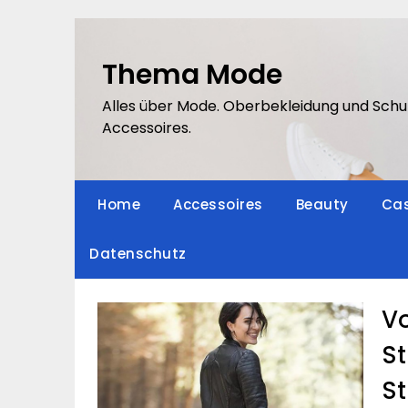
Skip
to
content
Thema Mode
Alles über Mode. Oberbekleidung und Schu
Accessoires.
Home
Accessoires
Beauty
Cas
Datenschutz
Vo
St
S