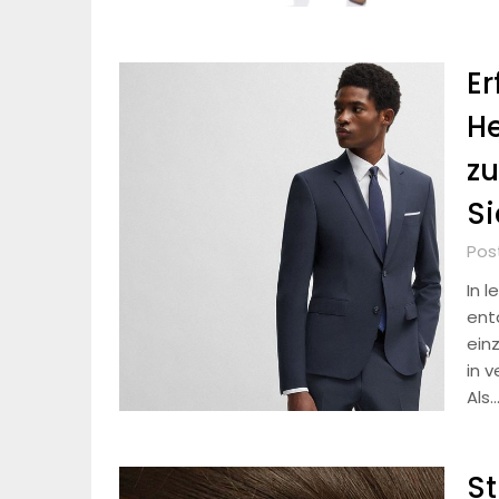
Er
He
z
Si
Pos
In l
ent
ein
in v
Als
St