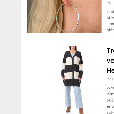
Pos
In e
Stil
Ohrr
glä
Tr
ve
He
Pos
Wen
imm
auch
ent
sch