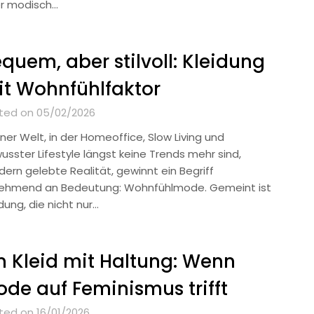
r modisch…
quem, aber stilvoll: Kleidung
t Wohnfühlfaktor
ted on 05/02/2026
iner Welt, in der Homeoffice, Slow Living und
usster Lifestyle längst keine Trends mehr sind,
dern gelebte Realität, gewinnt ein Begriff
ehmend an Bedeutung: Wohnfühlmode. Gemeint ist
dung, die nicht nur…
n Kleid mit Haltung: Wenn
de auf Feminismus trifft
ted on 16/01/2026