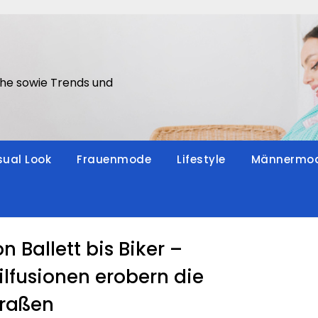
he sowie Trends und
ual Look
Frauenmode
Lifestyle
Männermo
n Ballett bis Biker –
ilfusionen erobern die
traßen