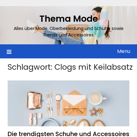
Skip
to
Thema Mode
content
Alles über Mode. Oberbekleidung und Schuhe sowie
Trends und Accessoires.
Menu
Schlagwort:
Clogs mit Keilabsatz
Die trendigsten Schuhe und Accessoires