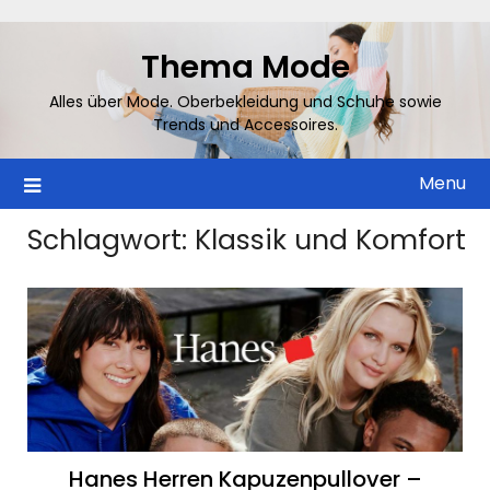
Skip
to
Thema Mode
content
Alles über Mode. Oberbekleidung und Schuhe sowie
Trends und Accessoires.
Menu
Schlagwort:
Klassik und Komfort
Hanes Herren Kapuzenpullover –