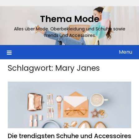
Skip
to
Thema Mode
content
Alles über Mode. Oberbekleidung und Schuhe sowie
Trends und Accessoires.
Menu
Schlagwort:
Mary Janes
Die trendigsten Schuhe und Accessoires