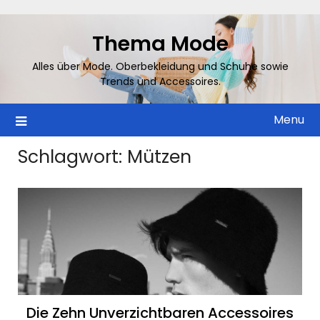
Skip
to
Thema Mode
content
Alles über Mode. Oberbekleidung und Schuhe sowie
Trends und Accessoires.
Menu
Schlagwort:
Mützen
Die Zehn Unverzichtbaren Accessoires