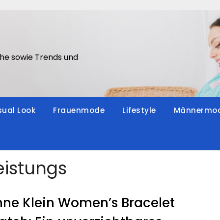
he sowie Trends und
ual Look
Frauenmode
Lifestyle
Männermo
eistungs
ne Klein Women’s Bracelet