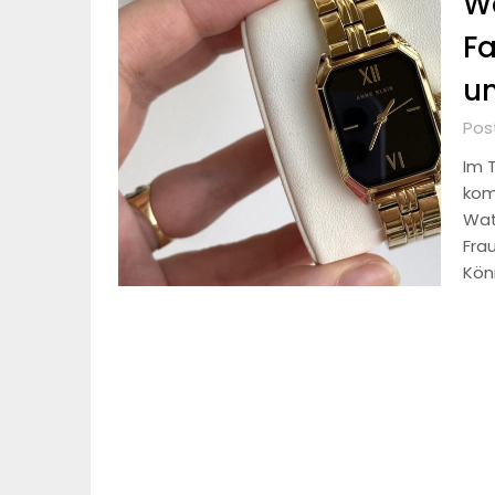
Wa
Fa
un
Pos
Im T
kom
Wat
Fra
Kön