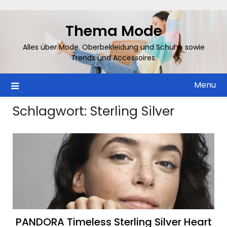
Skip
to
Thema Mode
content
Alles über Mode. Oberbekleidung und Schuhe sowie
Trends und Accessoires.
Menu
Schlagwort:
Sterling Silver
PANDORA Timeless Sterling Silver Heart