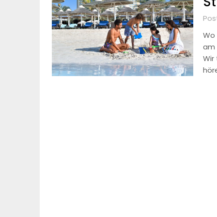
St
Pos
Wo 
am 
Wir
hör