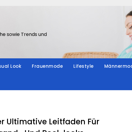
he sowie Trends und
ual Look
Frauenmode
Lifestyle
Männermo
r Ultimative Leitfaden Für