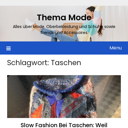
Skip
to
Thema Mode
content
Alles über Mode. Oberbekleidung und Schuhe sowie
Trends und Accessoires.
Menu
Schlagwort:
Taschen
Slow Fashion Bei Taschen: Weil