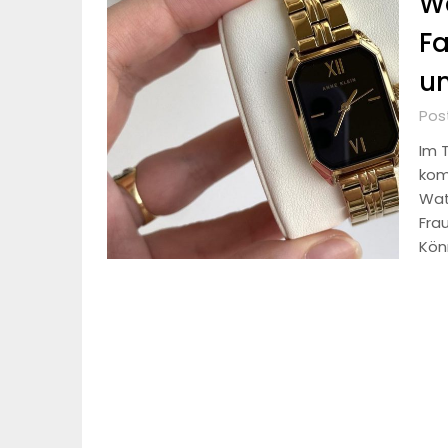
Wa
Fa
un
Pos
Im T
kom
Wat
Fra
Kön