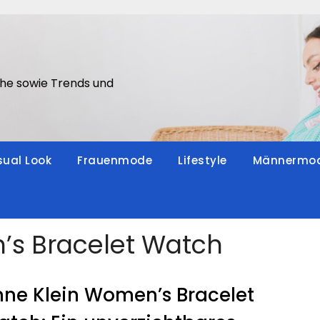
he sowie Trends und
ual Look
Frauenmode
Lifestyle
Männermo
s Bracelet Watch
ne Klein Women’s Bracelet