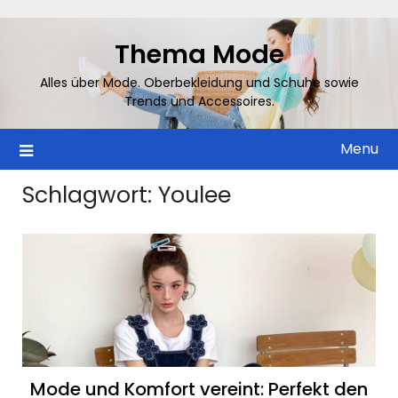
Skip
to
Thema Mode
content
Alles über Mode. Oberbekleidung und Schuhe sowie
Trends und Accessoires.
Menu
Schlagwort:
Youlee
Mode und Komfort vereint: Perfekt den