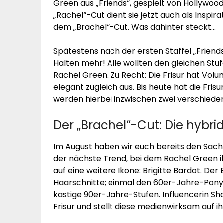
Green aus „Friends“, gespielt von Hollywoo
„Rachel“-Cut dient sie jetzt auch als Inspir
dem „Brachel“-Cut. Was dahinter steckt…
Spätestens nach der ersten Staffel „Friends
Halten mehr! Alle wollten den gleichen Stufe
Rachel Green. Zu Recht: Die Frisur hat Vol
elegant zugleich aus. Bis heute hat die Frisu
werden hierbei inzwischen zwei verschiede
Der „Brachel“-Cut: Die hybri
Im August haben wir euch bereits den Sache
der nächste Trend, bei dem Rachel Green ihr
auf eine weitere Ikone: Brigitte Bardot. De
Haarschnitte; einmal den 60er-Jahre-Pony 
kastige 90er-Jahre-Stufen. Influencerin Sh
Frisur und stellt diese medienwirksam auf