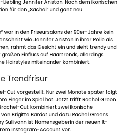
d-Liebling Jennifer Aniston. Nach dem ikonischen
ation für den „Sachel“ und ganz neu
“ war in den Friseursalons der 90er-Jahre kein
nschnitt wie Jennifer Aniston in ihrer Rolle als
umen, rahmt das Gesicht ein und sieht trendy und
r großen Einfluss auf Haartrends, allerdings
ne Hairstyles miteinander kombiniert.
de Trendfrisur
l-Cut vorgestellt. Nur zwei Monate später folgt
e Finger im Spiel hat. Jetzt trifft Rachel Green
r Brachel-Cut kombiniert zwei ikonische
von Brigitte Bardot und dazu Rachel Greens
ay Sullivann ist Namensgeberin der neuen It-
 ihrem Instagram-Account vor.